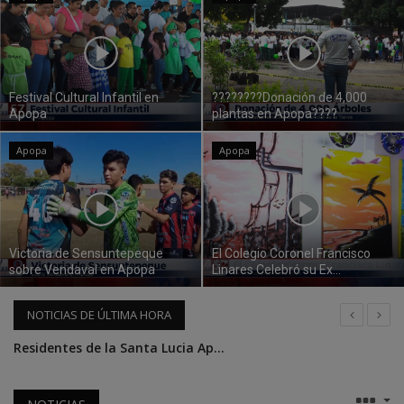
Festival Cultural Infantil en
????????Donación de 4,000
Apopa
plantas en Apopa????
Apopa
Apopa
Victoria de Sensuntepeque
El Colegio Coronel Francisco
sobre Vendaval en Apopa
Linares Celebró su Ex...
NOTICIAS DE ÚLTIMA HORA
Residentes de la Santa Lucia Apopa Solicitan Intervención Urgente por fuga de agua