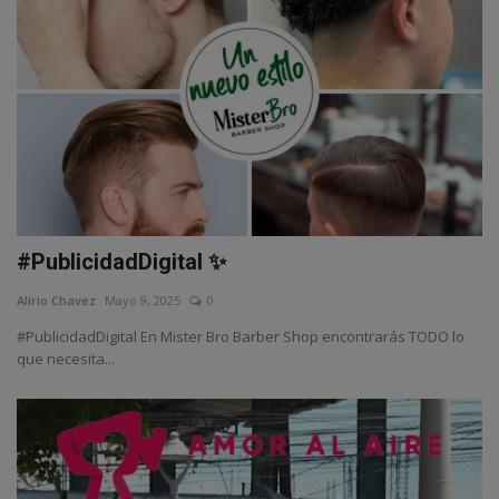
#PublicidadDigital ✨
Alírio Chavez
Mayo 9, 2025
0
#PublicidadDigital En Mister Bro Barber Shop encontrarás TODO lo
que necesita...