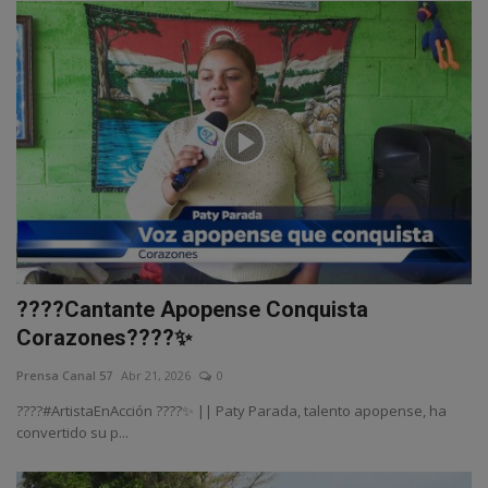
????Cantante Apopense Conquista
Corazones????✨
Prensa Canal 57
Abr 21, 2026
0
????#ArtistaEnAcción ????✨ || Paty Parada, talento apopense, ha
convertido su p...