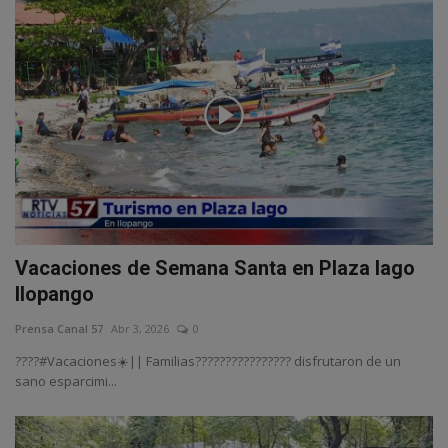
Vacaciones de Semana Santa en Plaza lago
Ilopango
Prensa Canal 57
Abr 3, 2026
0
????#Vacaciones☀️|| Familias????‍????‍????‍???? disfrutaron de un
sano esparcimi...