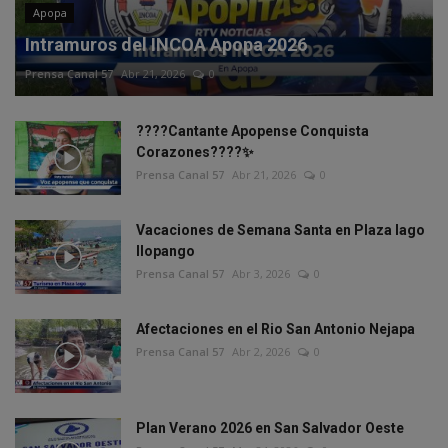
Apopa
Intramuros del INCOA Apopa 2026
Prensa Canal 57
Abr 21, 2026
0
????Cantante Apopense Conquista
Corazones????✨
Prensa Canal 57
Abr 21, 2026
0
Vacaciones de Semana Santa en Plaza lago
Ilopango
Prensa Canal 57
Abr 3, 2026
0
Afectaciones en el Rio San Antonio Nejapa
Prensa Canal 57
Abr 2, 2026
0
Plan Verano 2026 en San Salvador Oeste