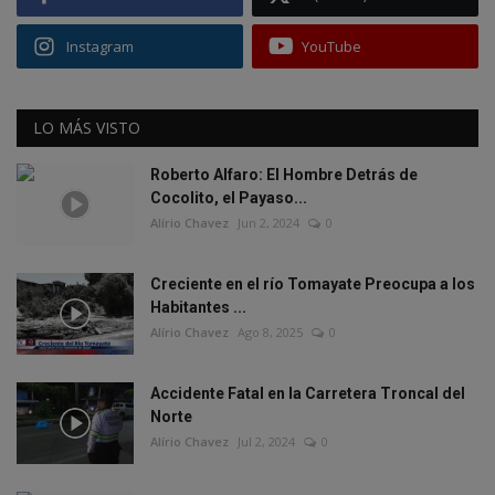
Instagram
YouTube
LO MÁS VISTO
Roberto Alfaro: El Hombre Detrás de
Cocolito, el Payaso...
Alírio Chavez
Jun 2, 2024
0
Creciente en el río Tomayate Preocupa a los
Habitantes ...
Alírio Chavez
Ago 8, 2025
0
Accidente Fatal en la Carretera Troncal del
Norte
Alírio Chavez
Jul 2, 2024
0