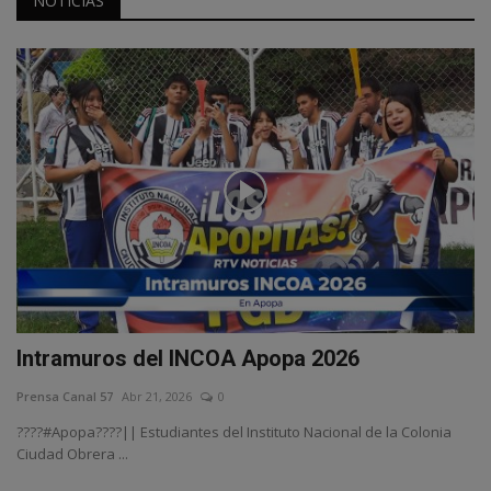
NOTICIAS
Intramuros del INCOA Apopa 2026
Prensa Canal 57
Abr 21, 2026
0
????#Apopa????|| Estudiantes del Instituto Nacional de la Colonia
Ciudad Obrera ...