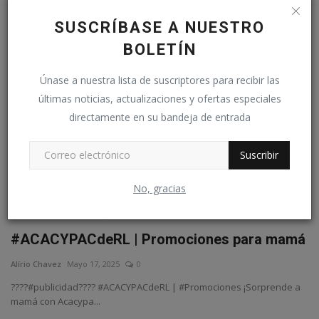
ESPECIALES
SUSCRÍBASE A NUESTRO
BOLETÍN
Únase a nuestra lista de suscriptores para recibir las
últimas noticias, actualizaciones y ofertas especiales
directamente en su bandeja de entrada
Suscribir
No, gracias
#ACACYPACdeRL | Promociones para mamá
Alírio Chavez
Mayo 17, 2025
0
????#publicidad???? #ACACYPACdeRL | #Promociones ¡Sorprende a
mamá con Acacypa...