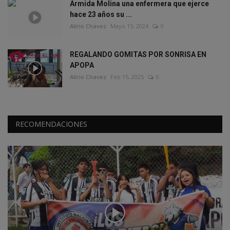
Armida Molina una enfermera que ejerce
hace 23 años su ...
Alírio Chavez
Mayo 15, 2024
0
REGALANDO GOMITAS POR SONRISA EN
APOPA
Alírio Chavez
Feb 15, 2025
0
RECOMENDACIONES